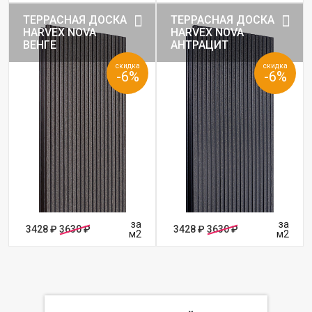
ТЕРРАСНАЯ ДОСКА
ТЕРРАСНАЯ ДОСКА
HARVEX NOVA
HARVEX NOVA
ВЕНГЕ
АНТРАЦИТ
скидка
скидка
-6%
-6%
за
за
3428 ₽
3630 ₽
3428 ₽
3630 ₽
м2
м2