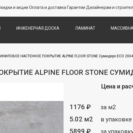
Скидки и акции
Оплата и доставка
Гарантии
Дизайнерам и строите
Л
ИНЖЕНЕРНАЯ ДОСКА
ЛАМИНАТ
МАССИВНА
СКА
ПАРКЕТНАЯ ХИМИЯ
ПЛИНТУС
П
СТЕН
ПРОБКОВЫЙ ПОЛ
ТЕРРАСНАЯ ДОСКА
ШТУЧНЫ
ИНИЛОВОЕ НАСТЕННОЕ ПОКРЫТИЕ ALPINE FLOOR STONE Сумидеро ЕСО 2004
КРЫТИЕ ALPINE FLOOR STONE СУМИД
Цена и рас
1176 ₽
за м2
5.02 м2
в упаковке
5899 ₽
за упаковк