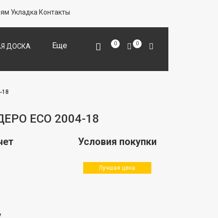
лям
Укладка
Контакты
Еще
0
0
Я ДОСКА
ОДЛОЖКА
Й ПАРКЕТ
-18
ЕРО ЕСО 2004-18
чет
Условия покупки
Лучшая цена
у