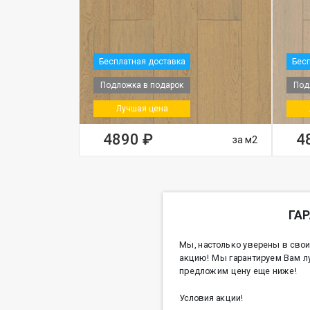
Бесплатная доставка
Бесп
Подложка в подарок
Под
Лучшая цена
4890 ₽
4
за м2
ГА
Мы, настолько уверены в свои
акцию! Мы гарантируем Вам л
предложим цену еще ниже!
Условия акции!