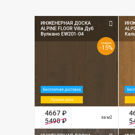
ИНЖЕНЕРНАЯ ДОСКА
ИНЖ
ALPINE FLOOR Villa Дуб
ALPI
Вулкано EW201-04
Кал
скидка
-15%
Бесплатная доставка
Бесп
Лучшая цена
4667 ₽
4
за м2
5490 ₽
5