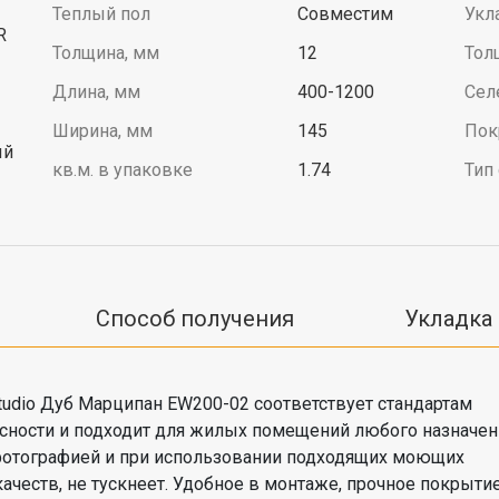
Теплый пол
Совместим
Укл
R
Толщина, мм
12
Тол
Длина, мм
400-1200
Сел
Ширина, мм
145
Пок
ый
кв.м. в упаковке
1.74
Тип
Способ получения
Укладка
io Дуб Марципан EW200-02 соответствует стандартам
сности и подходит для жилых помещений любого назначен
фотографией и при использовании подходящих моющих
качеств, не тускнеет. Удобное в монтаже, прочное покрыти