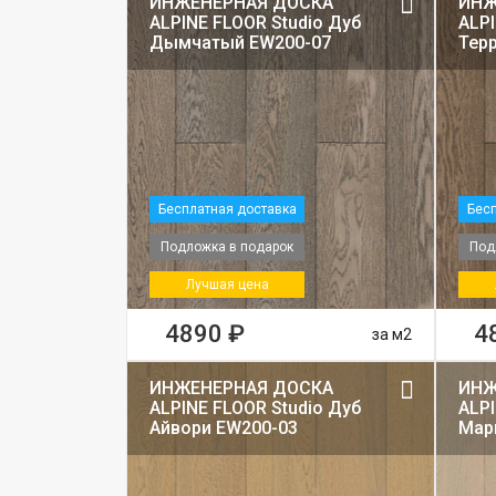
ИНЖЕНЕРНАЯ ДОСКА
ИНЖ
ALPINE FLOOR Studio Дуб
ALPI
Дымчатый EW200-07
Тер
Бесплатная доставка
Бесп
Подложка в подарок
Под
Лучшая цена
4890 ₽
4
за м2
ИНЖЕНЕРНАЯ ДОСКА
ИНЖ
ALPINE FLOOR Studio Дуб
ALPI
Айвори EW200-03
Мар