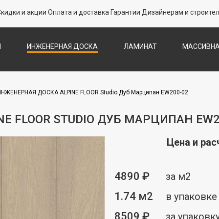
Скидки и акции
Оплата и доставка
Гарантии
Дизайнерам и строите
Л
ИНЖЕНЕРНАЯ ДОСКА
ЛАМИНАТ
МАССИВНА
СКА
ПАРКЕТНАЯ ХИМИЯ
ПЛИНТУС
П
СТЕН
ПРОБКОВЫЙ ПОЛ
ТЕРРАСНАЯ ДОСКА
ШТУЧНЫ
ИНЖЕНЕРНАЯ ДОСКА ALPINE FLOOR Studio Дуб Марципан EW200-02
E FLOOR STUDIO ДУБ МАРЦИПАН EW2
Цена и рас
4890 ₽
за м2
1.74 м2
в упаковке
8509 ₽
за упаковк