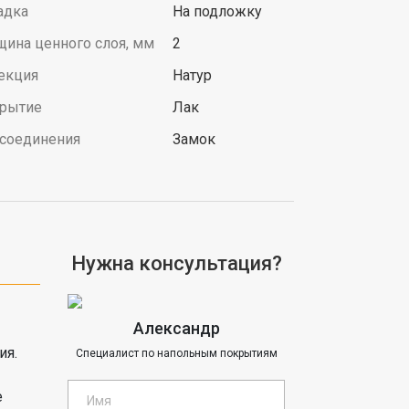
адка
На подложку
щина ценного слоя, мм
2
екция
Натур
рытие
Лак
 соединения
Замок
Нужна консультация?
Александр
ия.
Специалист по напольным покрытиям
е